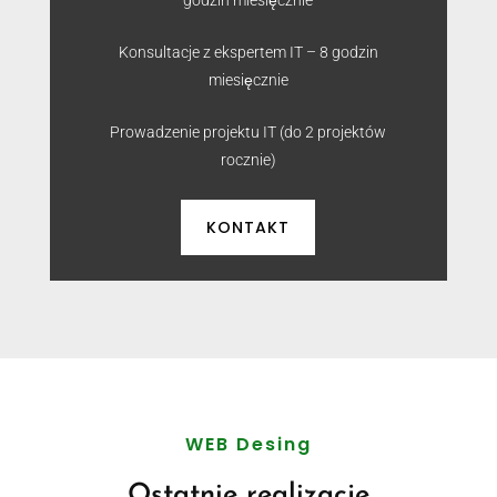
Konsultacje z ekspertem IT – 8 godzin
miesięcznie
Prowadzenie projektu IT (do 2 projektów
rocznie)
KONTAKT
WEB Desing
Ostatnie realizacje