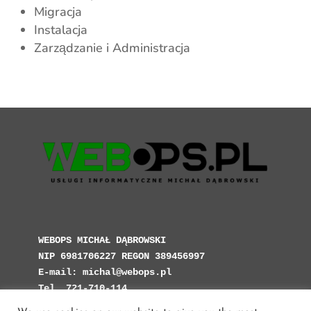
Migracja
Instalacja
Zarządzanie i Administracja
WEBOPS MICHAŁ DĄBROWSKI

NIP 6981706227 REGON 389456997

E-mail: michal@webops.pl

Tel. 721-710-114