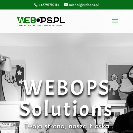
+48721710114
michal@webops.pl
WEBOPS
Solutions
Twoja strona, nasza troska