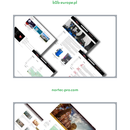
b2b-europe.pl
nortec-pro.com