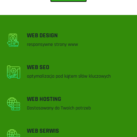
WEB DESIGN
responsywne strony www
WEB SEO
optymalizacja pod kątem słów kluczowych
WEB HOSTING
Dostosowany do Twoich potrzeb
WEB SERWIS