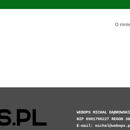
O mni
WEBOPS MICHAŁ DĄBROWSKI

NIP 6981706227 REGON 38
E-mail: michal@webops.pl