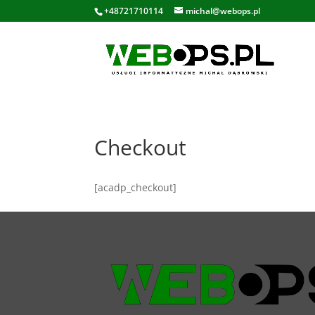
+48721710114
michal@webops.pl
Checkout
[acadp_checkout]