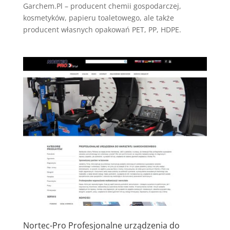
Garchem.Pl – producent chemii gospodarczej,
kosmetyków, papieru toaletowego, ale także
producent własnych opakowań PET, PP, HDPE.
Nortec-Pro Profesjonalne urządzenia do