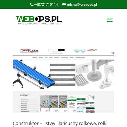
+48721710114
michal@webops.pl
Construktor – listwy i łańcuchy rolkowe, rolki