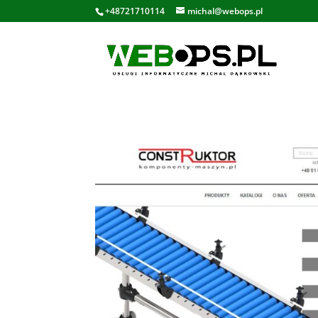
+48721710114
michal@webops.pl